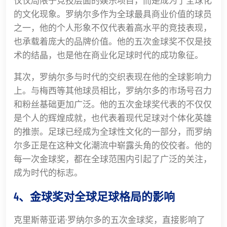
仅仅局限于竞技层面的娱乐项目，而是成为了全球化
的文化现象。罗纳尔多作为全球最具商业价值的球员
之一，他的个人形象不仅代表着高水平的竞技表现，
也承载着庞大的品牌价值。他的五次金球奖不仅是技
术的结晶，也是他在商业化足球时代的成功象征。
其次，罗纳尔多与时代的交织表现在他的全球影响力
上。与梅西等其他球员相比，罗纳尔多的市场号召力
和粉丝基础更加广泛。他的五次金球奖代表的不仅仅
是个人的辉煌成就，也代表着现代足球对个体化英雄
的推崇。足球已经成为全球性文化的一部分，而罗纳
尔多正是在这种文化潮流中崭露头角的佼佼者。他的
每一次金球奖，都在全球范围内引起了广泛的关注，
成为时代的标志。
4、金球奖对全球足球格局的影响
克里斯蒂亚诺·罗纳尔多的五次金球奖，直接影响了