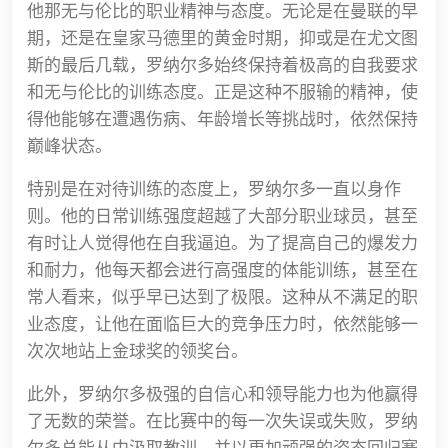
他那无与伦比的职业精神与态度。无论是在曼联的早
期，还是在皇家马德里的黄金时期，抑或是在尤文图
斯的最后几载，罗纳尔多始终保持着极高的自我要求
和无与伦比的训练态度。正是这种不服输的精神，使
得他能够在遭遇伤病、年龄增长等挑战时，依然保持
巅峰状态。
特别是在对待训练的态度上，罗纳尔多一直以身作
则。他的日常训练强度超越了大部分职业球员，甚至
有时让人觉得他在自我逼迫。为了提高自己的爆发力
和耐力，他每天都会进行高强度的体能训练，甚至在
常人看来，似乎早已达到了极限。这种从不满足的职
业态度，让他在面临巨大的竞争压力时，依然能够一
次次地站上金球奖的领奖台。
此外，罗纳尔多极强的自信心和领导能力也为他赢得
了无数的荣誉。在比赛中的每一次失误或失败，罗纳
尔多总能从中汲取教训，并以更加顽强的姿态回归赛