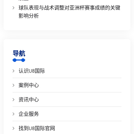
球队表现与战术调整对亚洲杯赛事成绩的关键
影响分析
导航
认识U8国际
案例中心
资讯中心
企业服务
找到U8国际官网