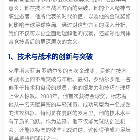
意义：他在技术与战术方面的突破，他的个人精神与
职业态度，他所代表的时代价值，以及他的金球奖如
何影响全球足球格局。通过对这些方面的深入分析，
我们不仅可以更全面地理解他的成就，还能领悟到体
育竞技背后的更深层次的意义。
1、技术与战术的创新与突破
克里斯蒂亚诺·罗纳尔多的五次金球奖，是他在技术
和战术上的不断突破与革新。最初，罗纳尔多是一名
偏重于技术和盘带的球员，他的爆发力和技巧在球场
上令人惊叹。2008年，他首次获得金球奖，标志着
他从一名天赋异禀的年轻球员，成功转型为一名成熟
的进攻机器。特别是在曼联的岁月里，他的技术水平
有了质的飞跃。作为边锋，他不仅能为球队创造机
会，还能以极高的效率完成进球，这使得他成为足坛
最具威胁的球员之一。