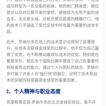
成功转型为一名全能的前锋。他的射门精准度、跑位
意识以及对比赛节奏的掌控，使他成为无所不能的攻
击手。无论是头球、远射还是近距离的精确打门，他
的技术几乎涵盖了现代足球中所有最为重要的进攻手
段。
此外，罗纳尔多在场上的战术意识也得到了显著提
升。在他多次获得金球奖的过程中，他不仅为自己赢
得了奖项，也不断推动着球队战术的优化。特别是在
葡萄牙队，他在多个国际比赛中展现了自己在重要时
刻挺身而出的能力。通过个人与团队的结合，罗纳尔
多打破了许多人对“独行侠”的偏见，证明了技术和战
术的突破同样是赢得金球奖的重要因素。
2、个人精神与职业态度
克里斯蒂亚诺·罗纳尔多的五次金球奖背后，离不开