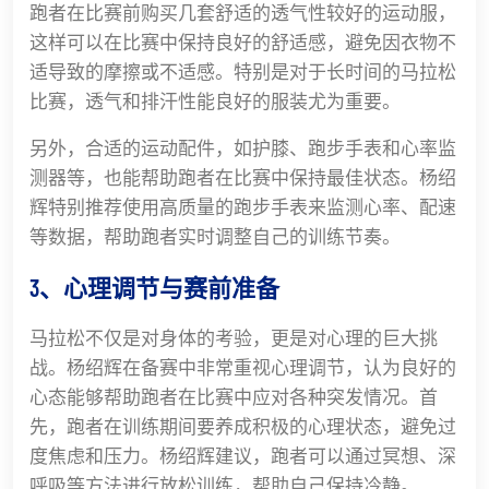
跑者在比赛前购买几套舒适的透气性较好的运动服，
这样可以在比赛中保持良好的舒适感，避免因衣物不
适导致的摩擦或不适感。特别是对于长时间的马拉松
比赛，透气和排汗性能良好的服装尤为重要。
另外，合适的运动配件，如护膝、跑步手表和心率监
测器等，也能帮助跑者在比赛中保持最佳状态。杨绍
辉特别推荐使用高质量的跑步手表来监测心率、配速
等数据，帮助跑者实时调整自己的训练节奏。
3、心理调节与赛前准备
马拉松不仅是对身体的考验，更是对心理的巨大挑
战。杨绍辉在备赛中非常重视心理调节，认为良好的
心态能够帮助跑者在比赛中应对各种突发情况。首
先，跑者在训练期间要养成积极的心理状态，避免过
度焦虑和压力。杨绍辉建议，跑者可以通过冥想、深
呼吸等方法进行放松训练，帮助自己保持冷静。