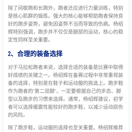
除了间歇跑和长跑外，跑者还应进行力量训练，特别
是核心肌群的锻炼。强大的核心能够帮助跑者保持良
好的跑步姿势，避免因姿势不当而导致的伤病。杨绍
辉特别强调，跑步并不仅仅是腿部的运动，核心的稳
定性同样至关重要。
2、合理的装备选择
对于马拉松跑者来说，选择合适的装备是比赛中取得
好成绩的关键之一。杨绍辉在备赛过程中非常重视装
备的选择，特别是在鞋子和运动服的挑选上。跑步鞋
作为跑者的“第二双脚”，一定要根据自己的步态、脚
型以及跑步的习惯来选择。通常，杨绍辉建议，初学
者可以选择缓震性能较好的跑步鞋，以减少运动损伤
的风险。
除了跑步鞋，运动服的选择也至关重要。杨绍辉推荐