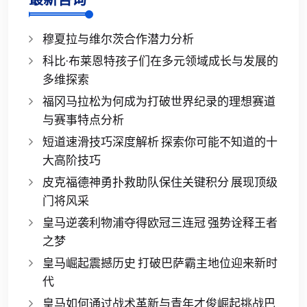
穆夏拉与维尔茨合作潜力分析
科比·布莱恩特孩子们在多元领域成长与发展的
多维探索
福冈马拉松为何成为打破世界纪录的理想赛道
与赛事特点分析
短道速滑技巧深度解析 探索你可能不知道的十
大高阶技巧
皮克福德神勇扑救助队保住关键积分 展现顶级
门将风采
皇马逆袭利物浦夺得欧冠三连冠 强势诠释王者
之梦
皇马崛起震撼历史 打破巴萨霸主地位迎来新时
代
皇马如何通过战术革新与青年才俊崛起挑战巴