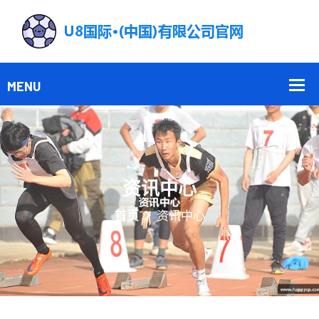
资讯中心
首页
资讯中心