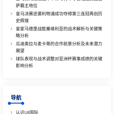
萨霸主地位
皇马决赛逆袭利物浦成功夺得第三连冠再创历
史辉煌
皇家马德里战胜塞维利亚的战术解析与关键策
略分析
瓜迪奥拉与麦卡蒂的合作前景分析及未来潜力
展望
球队表现与战术调整对亚洲杯赛事成绩的关键
影响分析
导航
认识U8国际