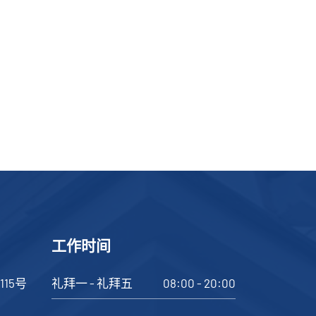
工作时间
115号
礼拜一 - 礼拜五
08:00 - 20:00