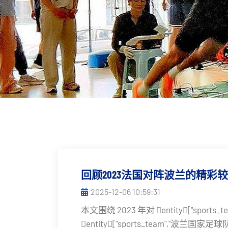
回顾2023法国对阵波兰的精
2025-12-06 10:59:31
本文围绕 2023 年对 entity["sports
entity["sports_team","波兰国家