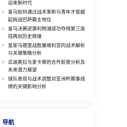
迎来新时代
皇马如何通过战术革新与青年才俊崛
起挑战巴萨霸主地位
皇马决赛逆袭利物浦成功夺得第三连
冠再创历史辉煌
皇家马德里战胜塞维利亚的战术解析
与关键策略分析
瓜迪奥拉与麦卡蒂的合作前景分析及
未来潜力展望
球队表现与战术调整对亚洲杯赛事成
绩的关键影响分析
导航