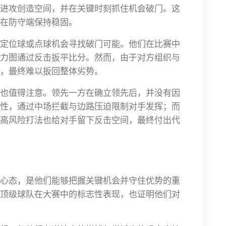
进攻创造空间，并在关键时刻抓住机会破门。这
在防守端保持稳固。
定位球或点球机会寻找破门可能。他们在比赛中
力图通过反击扳平比分。然而，由于对方组织与
，最终难以扳回整体劣势。
也值得注意。领先一方在确立领先后，并没有因
性，通过中场拦截与边路压迫限制对手发挥；而
高风险打法也给对手留下反击空间，最终付出代
心态，是他们能够把握关键机会并守住优势的重
顶级球队在大赛中的标志性表现，也证明他们对