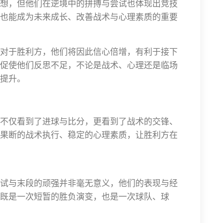
想，但他们在逆境中的拼搏与尝试也体现出竞技
也能成为未来成长、改善战术与心理素质的重要
对于胜利方，他们将因此信心倍增，有利于接下
促使他们反思不足，不论是战术、心理还是临场
提升。
不仅看到了进球与比分，更看到了战术的交锋、
果断的战术执行、稳定的心理素质，让胜利方在
试与末段的顽强并非毫无意义，他们的表现与经
既是一次短暂的胜负演变，也是一次球队、球