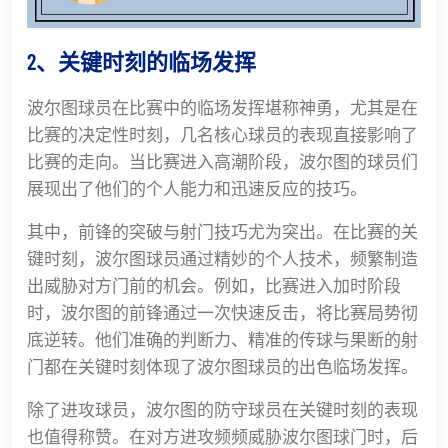
2、关键时刻的临场发挥
波尔图球员在比赛中的临场发挥堪称神勇，尤其是在
比赛的决定性时刻，几名核心球员的表现直接影响了
比赛的走向。当比赛进入高潮阶段，波尔图的球员们
展现出了他们的个人能力和迅速反应的技巧。
其中，前锋的突破与射门技巧尤为突出。在比赛的关
键时刻，波尔图球员通过精妙的个人技术，频繁制造
出威胁对方门前的机会。例如，比赛进入加时阶段
时，波尔图的前锋通过一次快速反击，将比赛局势彻
底逆转。他们准确的判断力、精准的传球与果断的射
门都在关键时刻体现了波尔图球员的出色临场发挥。
除了进攻球员，波尔图的防守球员在关键时刻的表现
也值得称赞。在对方进攻频频威胁波尔图球门时，后