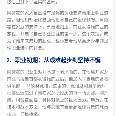
级后卫打下了坚实的基础。
阿劳霍的家人虽然没有足够的资源支持他走上职业道
路，但他们却始终鼓励他追寻自己的足球梦想。阿劳
霍在家庭的支持下，勇敢地踏上了前往蒙得维的亚的
旅程，开启了自己职业生涯的第一步。这个决定，成
为了他未来成功的起点，也标志着他从高原少年到足
球职业选手的转变。
2、职业初期：从艰难起步到坚持不懈
阿劳霍的职业生涯并不是一帆风顺的。在他离开家乡
前往乌拉圭首都蒙得维的亚后，他加入了当地的著名
俱乐部——马德林竞技。这里的训练强度和竞争激烈
程度远远超过了他在家乡所经历的每一场比赛。刚开
始，阿劳霍面临了身体对抗上的巨大压力。毕竟，在
技术和战术方面，他与其他有着更高足球背景的球员
相比，尚显稚嫩。