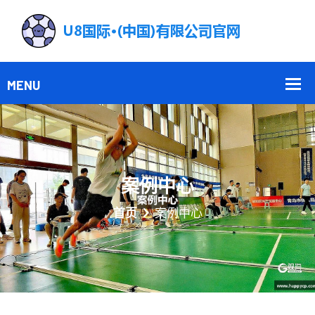
案例中心
首页
案例中心