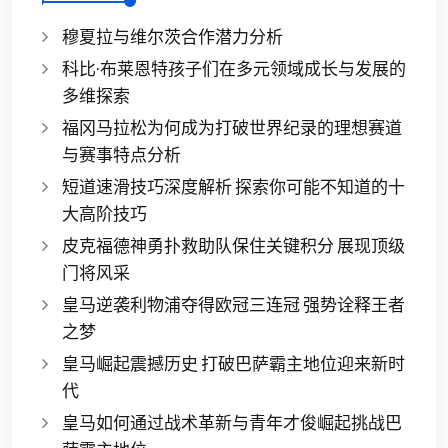
穆夏拉与维尔茨合作潜力分析
科比·布莱恩特孩子们在多元领域成长与发展的
多维探索
福冈马拉松为何成为打破世界纪录的理想赛道
与赛事特点分析
短道速滑技巧深度解析 探索你可能不知道的十
大高阶技巧
皮克福德神勇扑救助队保住关键积分 展现顶级
门将风采
皇马逆袭利物浦夺得欧冠三连冠 强势诠释王者
之梦
皇马崛起震撼历史 打破巴萨霸主地位迎来新时
代
皇马如何通过战术革新与青年才俊崛起挑战巴