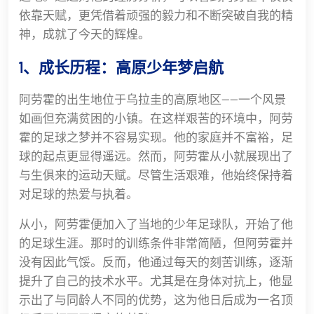
依靠天赋，更凭借着顽强的毅力和不断突破自我的精
神，成就了今天的辉煌。
1、成长历程：高原少年梦启航
阿劳霍的出生地位于乌拉圭的高原地区——一个风景
如画但充满贫困的小镇。在这样艰苦的环境中，阿劳
霍的足球之梦并不容易实现。他的家庭并不富裕，足
球的起点更显得遥远。然而，阿劳霍从小就展现出了
与生俱来的运动天赋。尽管生活艰难，他始终保持着
对足球的热爱与执着。
从小，阿劳霍便加入了当地的少年足球队，开始了他
的足球生涯。那时的训练条件非常简陋，但阿劳霍并
没有因此气馁。反而，他通过每天的刻苦训练，逐渐
提升了自己的技术水平。尤其是在身体对抗上，他显
示出了与同龄人不同的优势，这为他日后成为一名顶