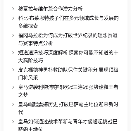
穆夏拉与维尔茨合作潜力分析
科比·布莱恩特孩子们在多元领域成长与发展的
多维探索
福冈马拉松为何成为打破世界纪录的理想赛道
与赛事特点分析
短道速滑技巧深度解析 探索你可能不知道的十
大高阶技巧
皮克福德神勇扑救助队保住关键积分 展现顶级
门将风采
皇马逆袭利物浦夺得欧冠三连冠 强势诠释王者
之梦
皇马崛起震撼历史 打破巴萨霸主地位迎来新时
代
皇马如何通过战术革新与青年才俊崛起挑战巴
萨霸主地位