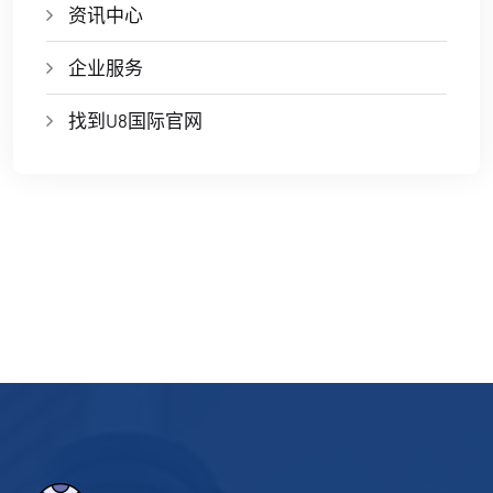
资讯中心
企业服务
找到U8国际官网