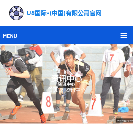
资讯中心
首页
资讯中心