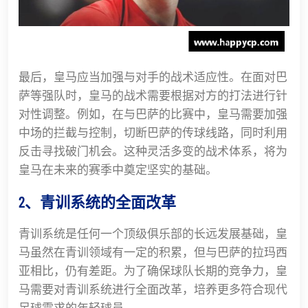
最后，皇马应当加强与对手的战术适应性。在面对巴
萨等强队时，皇马的战术需要根据对方的打法进行针
对性调整。例如，在与巴萨的比赛中，皇马需要加强
中场的拦截与控制，切断巴萨的传球线路，同时利用
反击寻找破门机会。这种灵活多变的战术体系，将为
皇马在未来的赛季中奠定坚实的基础。
2、青训系统的全面改革
青训系统是任何一个顶级俱乐部的长远发展基础，皇
马虽然在青训领域有一定的积累，但与巴萨的拉玛西
亚相比，仍有差距。为了确保球队长期的竞争力，皇
马需要对青训系统进行全面改革，培养更多符合现代
足球需求的年轻球员。