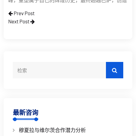
峰，重塑属于自己的辉煌历史，最终超越巴萨，创造
Prev Post
Next Post
最新咨询
穆夏拉与维尔茨合作潜力分析