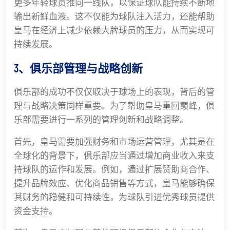
更多年轻球员推向一线队，以保证球队能持续不断地
输出新鲜血液。这不仅能为球队注入活力，还能帮助
皇马在经济上减少依赖大牌球员的压力，从而实现可
持续发展。
3、俱乐部管理与战略创新
俱乐部的成功不仅仅取决于球场上的表现，背后的管
理与战略决策同样重要。为了帮助皇马重回巅峰，俱
乐部需要进行一系列的管理创新和战略调整。
首先，皇马需要加强财务和市场运营管理，尤其是在
全球化的背景下，俱乐部应当通过增加商业收入来支
持球队的运作和发展。例如，通过扩展赞助商合作、
提升品牌效应、优化商品销售等方式，皇马能够确保
其财务的稳健和可持续性，为球队引进优秀球员提供
资金支持。