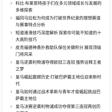
科比·布莱恩特孩子们在多元领域成长与发展的
多维探索
福冈马拉松为何成为打破世界纪录的理想赛道
与赛事特点分析
短道速滑技巧深度解析 探索你可能不知道的十
大高阶技巧
皮克福德神勇扑救助队保住关键积分 展现顶级
门将风采
皇马逆袭利物浦夺得欧冠三连冠 强势诠释王者
之梦
皇马崛起震撼历史 打破巴萨霸主地位迎来新时
代
皇马如何通过战术革新与青年才俊崛起挑战巴
萨霸主地位
皇马决赛逆袭利物浦成功夺得第三连冠再创历