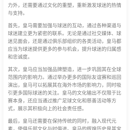
力外，还需要通过文化的重塑，重新激发球迷的热情
与支持。
首先，皇马需要加强与球迷的互动，通过各种渠道与
球迷建立更为紧密的联系。无论是通过社交媒体、球
迷见面会，还是通过俱乐部组织的各类活动，皇马都
应当为球迷提供更多的参与机会，提升球迷的归属感
和忠诚度。
其次，皇马应当加强品牌塑造，进一步巩固其在全球
范围内的影响力。通过举办更多的国际友谊赛和巡回
演出，皇马可以拓展其在海外市场的影响力，同时吸
引更多国际球迷的关注。皇马的文化输出不仅限于比
赛本身，还应当通过推广足球文化和慈善活动等方
式，展示其积极向上的社会责任感。
最后，皇马还需要在保持传统的同时，融入现代元
素，使俱乐部文化与时俱进。皇马的辉煌历史是其宝