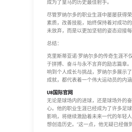
成为了皇马的历史最佳射手。
尽管罗纳尔多的职业生涯中屡屡获得荣
素质，改善技能，始终保持着对成功的
未放弃，而是以更加坚韧的姿态迎接每
总结：
克里斯蒂亚诺·罗纳尔多的传奇生涯不
于拼搏、奋斗与永不言弃的励志篇章。
响到个人成长与挑战，罗纳尔多展示了
成就，都代表着一个伟大运动员的内涵
U8国际官网
无论是球场内的进球，还是球场外的奋
心。他的职业生涯已经成为了许多足球
影响，将继续激励着未来一代的年轻人
想创造历史。”这一点，他无疑已经做