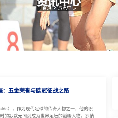
首页
资讯中心
涯：五金荣誉与欧冠征战之路
 Ronaldo），作为现代足球的传奇人物之一，他的职
时的默默无闻到成为世界足坛的巅峰人物，罗纳