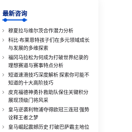
最新咨询
穆夏拉与维尔茨合作潜力分析
科比·布莱恩特孩子们在多元领域成长
与发展的多维探索
福冈马拉松为何成为打破世界纪录的
理想赛道与赛事特点分析
短道速滑技巧深度解析 探索你可能不
知道的十大高阶技巧
皮克福德神勇扑救助队保住关键积分
展现顶级门将风采
皇马逆袭利物浦夺得欧冠三连冠 强势
诠释王者之梦
皇马崛起震撼历史 打破巴萨霸主地位