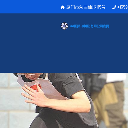
厦门市匆曲仙境115号
+135