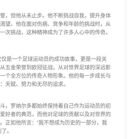
誉，但他从未止步。他不断挑战自我，提升身体
渴望。他在面对伤病、竞争和年龄的挑战时，从
一次挑战，这种精神成为了许多人心中的传奇。
仅仅是一个足球运动员的成功故事，更是一段关
从五金荣誉到欧冠征战，从对世界足球的深远影
一个全方位的传奇人物形象。他的每一步成长与
：天赋、努力和无尽的追求。
斗，罗纳尔多都始终保持着自己作为运动员的初
爱好者的典范，而他对足球的贡献以及对世界的
。正如他所言：“我不想成为历史的一部分，我
到了。