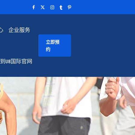
心
企业服务
立即预
约
到U8国际官网