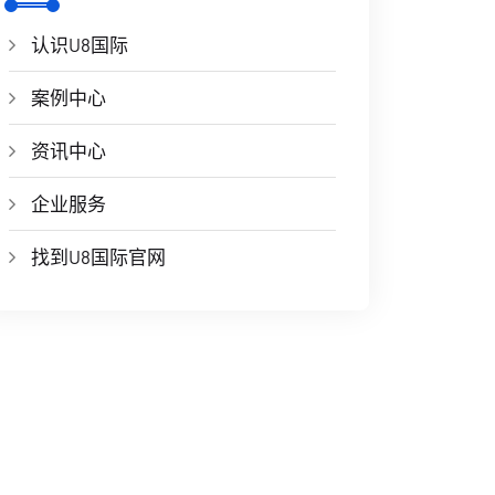
认识U8国际
案例中心
资讯中心
企业服务
找到U8国际官网