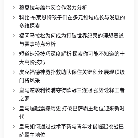
穆夏拉与维尔茨合作潜力分析
科比·布莱恩特孩子们在多元领域成长与发展的
多维探索
福冈马拉松为何成为打破世界纪录的理想赛道
与赛事特点分析
短道速滑技巧深度解析 探索你可能不知道的十
大高阶技巧
皮克福德神勇扑救助队保住关键积分 展现顶级
门将风采
皇马逆袭利物浦夺得欧冠三连冠 强势诠释王者
之梦
皇马崛起震撼历史 打破巴萨霸主地位迎来新时
代
皇马如何通过战术革新与青年才俊崛起挑战巴
萨霸主地位