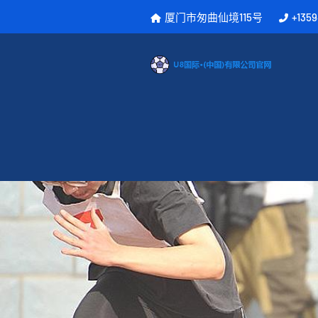
厦门市匆曲仙境115号
+135