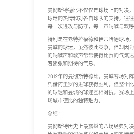
曼彻斯特德比不仅仅是球场上的对决，
球迷的热情和对各自球队的支持，往往
每一次进攻与防守，每一声呐喊与欢呼
特别是在老特拉福德和伊蒂哈德球场，
曼城的球迷，虽然彼此竞争，但却因为
的呐喊声和歌声常常使得比赛的气氛达
着紧张和期待的气息。
2012年的曼彻斯特德比，曼城客场
凭借阿圭罗的进球获得胜利，但整个比
的球迷和曼城的球迷互相对抗，赛场上
场城市德比的独特魅力。
总结：
曼彻斯特历史上最震撼的八场经典对决