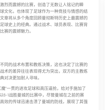
激烈而震撼的比赛，创造了无数让人铭记的瞬
球文化，也体现了足球作为一种竞技与情感的结
文章将从多个角度回顾曼彻斯特历史上最震撼的
足球史上的经典。通过战术、球员表现、比赛背
比赛的震撼魅力。
不同的战术布置和教练决策，这也决定了比赛的
战术的差异往往表现得尤为突出，双方的主教练
典对决更加耐人寻味。
红魔”一贯的进攻足球和高压逼抢，给对手施加了
联以6-1战胜曼城的比赛中，尽管曼城在之前的赛
高效的传球迅速击溃了曼城的防线，展现了其强