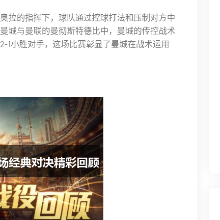
奥拉的指挥下，球队通过控球打法和压制对方中
8年曼城与曼联的曼彻斯特德比中，曼城的传控战术
2-1小胜对手，这场比赛彰显了曼城在战术运用