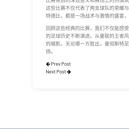
比赛背后的深远意义和赛场上的热情氛
这些比赛不仅代表了两支球队的荣耀与
特德比，都是一场战术与激情的盛宴，
回顾这些经典的比赛，我们不仅能感受
的足球历史不断演进。从曼联的王者风
的缩影。无论哪一方胜出，曼彻斯特足
扬。
Prev Post
Next Post