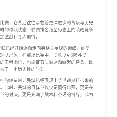
比赛，它背后往往承载着更深层次的背景与历史
时的球队状态、联赛排名乃至历史上的荣耀竞争
加激烈和令人期待。
，曼联已经开始逐渐走向英格兰足球的巅峰，而曼
球队形象。在那场比赛中，曼联以4-3险胜曼
的王者地位，也象征着曼城逐渐崛起的势头。比
为了一个历史性的时刻。
联赛中的较量时，曼城已经展现出了瓜迪奥拉带来的
。此时，曼城的目标不仅仅是赢得比赛，更是在
下的对决，更是充满了战术和心理的博弈，成为