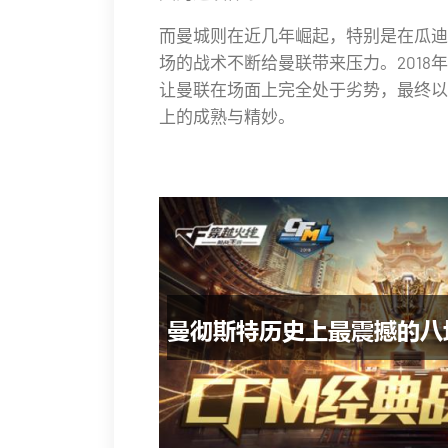
而曼城则在近几年崛起，特别是在瓜迪
场的战术不断给曼联带来压力。201
让曼联在场面上完全处于劣势，最终以
上的成熟与精妙。