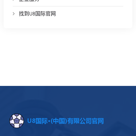
找到U8国际官网