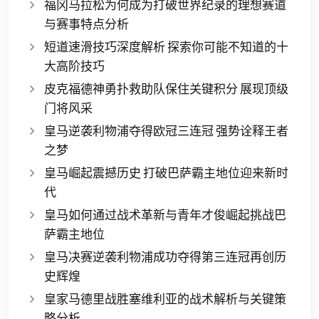
福冈马拉松为何成为打破世界纪录的理想赛道
与赛事特点分析
短道速滑技巧深度解析 探索你可能不知道的十
大高阶技巧
皮克福德神勇扑救助队保住关键积分 展现顶级
门将风采
皇马逆袭利物浦夺得欧冠三连冠 强势诠释王者
之梦
皇马崛起震撼历史 打破巴萨霸主地位迎来新时
代
皇马如何通过战术革新与青年才俊崛起挑战巴
萨霸主地位
皇马决赛逆袭利物浦成功夺得第三连冠再创历
史辉煌
皇家马德里战胜塞维利亚的战术解析与关键策
略分析