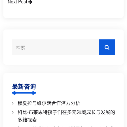
Next Post
最新咨询
穆夏拉与维尔茨合作潜力分析
科比·布莱恩特孩子们在多元领域成长与发展的
多维探索