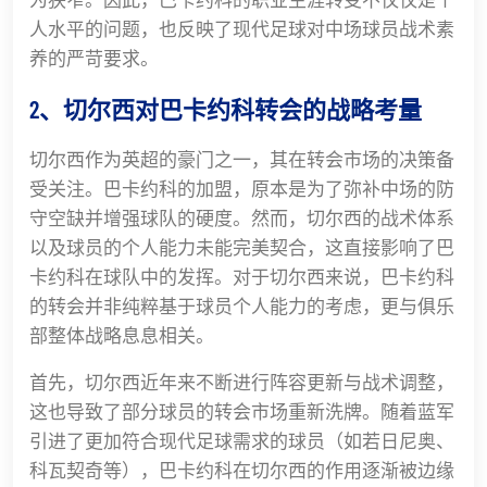
人水平的问题，也反映了现代足球对中场球员战术素
养的严苛要求。
2、切尔西对巴卡约科转会的战略考量
切尔西作为英超的豪门之一，其在转会市场的决策备
受关注。巴卡约科的加盟，原本是为了弥补中场的防
守空缺并增强球队的硬度。然而，切尔西的战术体系
以及球员的个人能力未能完美契合，这直接影响了巴
卡约科在球队中的发挥。对于切尔西来说，巴卡约科
的转会并非纯粹基于球员个人能力的考虑，更与俱乐
部整体战略息息相关。
首先，切尔西近年来不断进行阵容更新与战术调整，
这也导致了部分球员的转会市场重新洗牌。随着蓝军
引进了更加符合现代足球需求的球员（如若日尼奥、
科瓦契奇等），巴卡约科在切尔西的作用逐渐被边缘