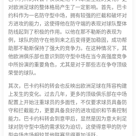
对欧洲足球的整体格局产生了一定影响。首先，巴卡
约科作为一名防守型中场，拥有较强的拦截和破坏对
方进攻的能力，这使得他在防守端的表现对球队整体
防线起到了积极的作用。以他在那不勒斯的表现为
例，球队的防守在他到来之后变得更加稳固，成功帮
助那不勒斯保持了强大的竞争力。在这种情况下，其
他欧洲俱乐部也意识到防守型中场在当今高强度竞争
中所扮演的重要角色，尤其是对于那些志在争夺顶级
荣誉的球队。
其次，巴卡约科的转会也反映出欧洲足球在阵容构建
上发生的变化。过去几年，更多的顶级俱乐部在中场
配置上开始注重球员的多面性，不仅要求球员具备防
守和拦截能力，更要具备良好的进攻组织和节奏控制
能力。巴卡约科转会到意甲后，显然是因为意大利足
球对防守型中场的需求较为迫切，这使得意甲的防守
型中场市场相较其他联赛显得更加活跃。