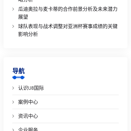
瓜迪奥拉与麦卡蒂的合作前景分析及未来潜力
展望
球队表现与战术调整对亚洲杯赛事成绩的关键
影响分析
导航
认识U8国际
案例中心
资讯中心
企业服务