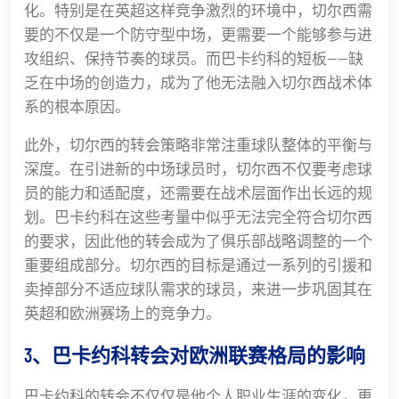
化。特别是在英超这样竞争激烈的环境中，切尔西需
要的不仅是一个防守型中场，更需要一个能够参与进
攻组织、保持节奏的球员。而巴卡约科的短板——缺
乏在中场的创造力，成为了他无法融入切尔西战术体
系的根本原因。
此外，切尔西的转会策略非常注重球队整体的平衡与
深度。在引进新的中场球员时，切尔西不仅要考虑球
员的能力和适配度，还需要在战术层面作出长远的规
划。巴卡约科在这些考量中似乎无法完全符合切尔西
的要求，因此他的转会成为了俱乐部战略调整的一个
重要组成部分。切尔西的目标是通过一系列的引援和
卖掉部分不适应球队需求的球员，来进一步巩固其在
英超和欧洲赛场上的竞争力。
3、巴卡约科转会对欧洲联赛格局的影响
巴卡约科的转会不仅仅是他个人职业生涯的变化，更