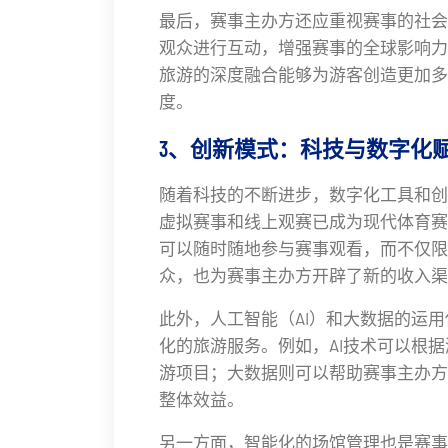
最后，赛事主办方还应重视赛事的社会
观众进行互动，增强赛事的全球影响力
旅游的深度融合能够为游客创造更加多
度。
3、创新模式：科技与数字化
随着科技的不断进步，数字化工具和创
虚拟赛事和线上观赛已成为现代体育赛
可以随时随地参与赛事观看，而不仅限
众，也为赛事主办方开辟了新的收入渠
此外，人工智能（AI）和大数据的运
化的旅游服务。例如，AI技术可以根
游项目；大数据则可以帮助赛事主办方
整体效益。
另一方面，智能化的场馆管理也是赛事