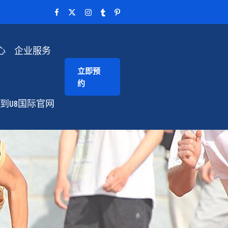
心
企业服务
立即预
约
到U8国际官网