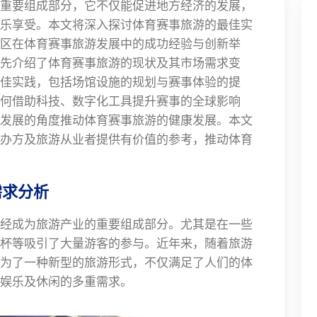
重要组成部分，它不仅能促进地方经济的发展，
乐享受。本文将深入探讨体育赛事旅游的最佳实
区在体育赛事旅游发展中的成功经验与创新举
先介绍了体育赛事旅游的现状及其市场需求变
佳实践，包括场馆设施的规划与赛事体验的提
何借助科技、数字化工具提升赛事的全球影响
发展的角度推动体育赛事旅游的健康发展。本文
办方及旅游从业者提供有价值的参考，推动体育
需求分析
经成为旅游产业的重要组成部分。尤其是在一些
杯等吸引了大量游客的参与。近年来，随着旅游
为了一种新型的旅游形式，不仅满足了人们的体
娱乐及休闲的多重需求。