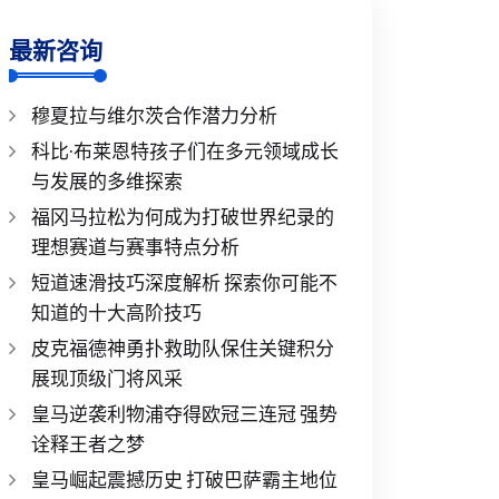
最新咨询
穆夏拉与维尔茨合作潜力分析
科比·布莱恩特孩子们在多元领域成长
与发展的多维探索
福冈马拉松为何成为打破世界纪录的
理想赛道与赛事特点分析
短道速滑技巧深度解析 探索你可能不
知道的十大高阶技巧
皮克福德神勇扑救助队保住关键积分
展现顶级门将风采
皇马逆袭利物浦夺得欧冠三连冠 强势
诠释王者之梦
皇马崛起震撼历史 打破巴萨霸主地位