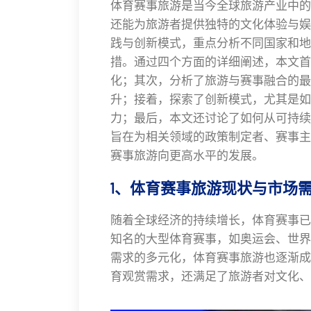
体育赛事旅游是当今全球旅游产业中的
还能为旅游者提供独特的文化体验与娱
践与创新模式，重点分析不同国家和地
措。通过四个方面的详细阐述，本文首
化；其次，分析了旅游与赛事融合的最
升；接着，探索了创新模式，尤其是如
力；最后，本文还讨论了如何从可持续
旨在为相关领域的政策制定者、赛事主
赛事旅游向更高水平的发展。
1、体育赛事旅游现状与市场
随着全球经济的持续增长，体育赛事已
知名的大型体育赛事，如奥运会、世界
需求的多元化，体育赛事旅游也逐渐成
育观赏需求，还满足了旅游者对文化、