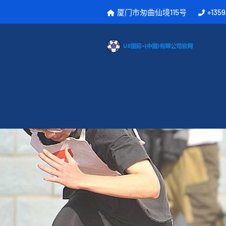
厦门市匆曲仙境115号
+135