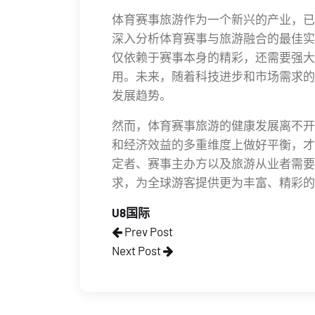
体育赛事旅游作为一个新兴的产业，已
深入分析体育赛事与旅游融合的最佳实
仅依赖于赛事本身的精彩，还需要强大
用。未来，随着科技进步和市场需求的
发展趋势。
然而，体育赛事旅游的健康发展离不开
和经济效益的多重维度上做好平衡，才
定者、赛事主办方以及旅游从业者需要
求，为全球游客提供更为丰富、精彩的
U8国际
Prev Post
Next Post