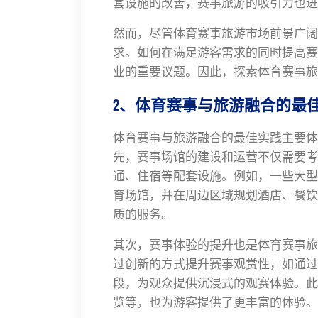
套设施的改善，赛事旅游的吸引力也进
然而，尽管体育赛事旅游市场前景广阔
求。如何在满足游客需求的同时提高赛
业的重要议题。因此，探索体育赛事旅
2、体育赛事与旅游融合的最
体育赛事与旅游融合的最佳实践主要体
先，赛事场馆的建设和运营不仅需要考
通、住宿等配套设施。例如，一些大型
育场馆，并在周边区域规划酒店、餐饮
质的服务。
其次，赛事体验的提升也是体育赛事旅
过创新的方式提升赛事观赏性，如通过
段，为观众提供沉浸式的观赛体验。此
览等，也为游客提供了更丰富的体验。