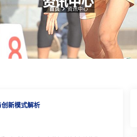
首页
资讯中心
与创新模式解析