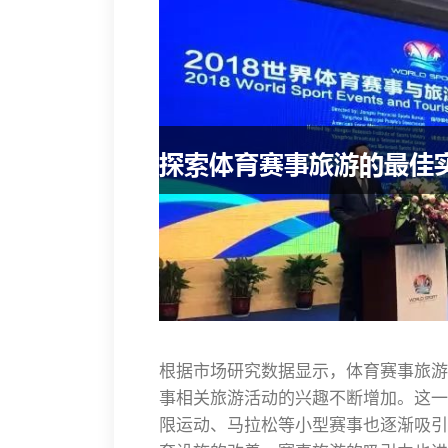
根据市场研究数据显示，体育赛事旅游
事相关旅游活动的兴趣不断增加。这一
限运动、马拉松等小型赛事也逐渐吸引