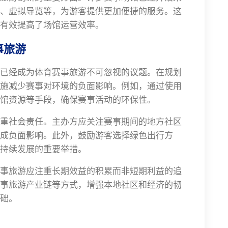
、虚拟导览等，为游客提供更加便捷的服务。这
有效提高了场馆运营效率。
事旅游
已经成为体育赛事旅游不可忽视的议题。在规划
施减少赛事对环境的负面影响。例如，通过使用
馆资源等手段，确保赛事活动的环保性。
重社会责任。主办方应关注赛事期间的地方社区
成负面影响。此外，鼓励游客选择绿色出行方
持续发展的重要举措。
事旅游应注重长期效益的积累而非短期利益的追
事旅游产业链等方式，增强本地社区和经济的韧
础。