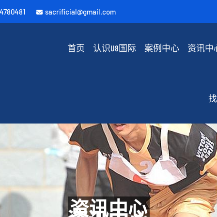
94780481
sacrificial@gmail.com
首页
认识U8国际
案例中心
资讯中
找
资讯中心