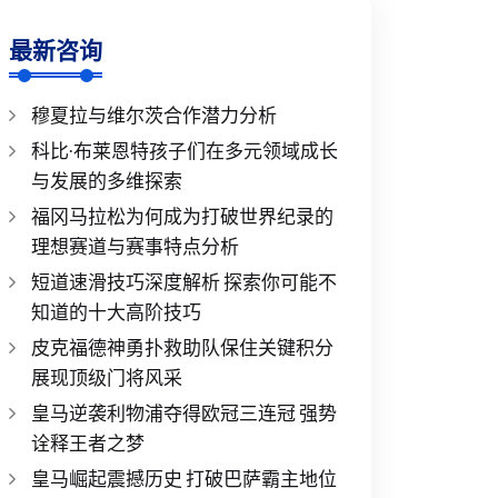
最新咨询
穆夏拉与维尔茨合作潜力分析
科比·布莱恩特孩子们在多元领域成长
与发展的多维探索
福冈马拉松为何成为打破世界纪录的
理想赛道与赛事特点分析
短道速滑技巧深度解析 探索你可能不
知道的十大高阶技巧
皮克福德神勇扑救助队保住关键积分
展现顶级门将风采
皇马逆袭利物浦夺得欧冠三连冠 强势
诠释王者之梦
皇马崛起震撼历史 打破巴萨霸主地位