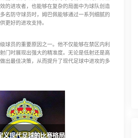
效的进攻者，也能够在复杂的局面中为球队创造
多名防守球员时，姆巴佩能够通过一系列细腻的
供更好的进攻支持。
级球员的重要原因之一。他不仅能够在禁区内利
射门时展现出强大的精准度。无论是低射还是高
做出最佳决策，从而提升了现代足球中进攻的多