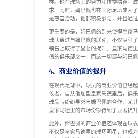
样。他在球场上的努力和拼搏精神，激
求。同时，姆巴佩也在国际足坛成为了
是慈善活动，他都积极参与，并且通过
更重要的是，姆巴佩的到来使得皇家马
球队通过与姆巴佩的联动，不仅吸引了
销售上取得了显著的提升。皇家马德里
值的俱乐部之一，而这一切都与姆巴佩
4、商业价值的提升
在现代足球中，球员的商业价值已经超
佼者。自从他加盟皇家马德里后，俱乐
球品牌纷纷寻求与姆巴佩的合作，尤其
皇家马德里的市场份额得到了显著提升
此外，姆巴佩的商业价值还体现在球衣
不仅是皇家马德里的球场明星，也成为