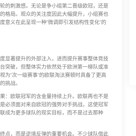
轮的刺激感。无论是争小组第二晋级欧冠，还是
的格局。观众的关注度因此大幅提升，小组赛也
度意义在此呈现一种“微调即引发结构性变化”的
度显著提升的外部注入，进而提升赛事整体竞技
台突破，但整体实力依然处于欧洲第一梯队或准
视为“次一级赛事”的欧联淘汰赛顿时具备了更高
的挑战。
果：欧联冠军的含金量持续上升。欧联再也不是
是必须面对来自欧冠的强势对手挑战，这使冠军
联成为更多球队的现实目标，而不是过去那种
终点，而是逆境反弹的重要机会。不少球队借此