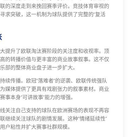
联的深度走到来挽回赛季评价。竞技体育审视的
寻求突破，这一机制为球队提供了完整的“复活
张
大提升了欧联淘汰赛阶段的关注度和收视率。顶
高的转播价值与更丰富的商业故事叙事。这不仅
乐部的整体商业盘子进一步扩大。
持续传播。欧冠“落难者”的逆袭、欧联传统强队
为媒体提供了更具有戏剧张力的叙事素材。商业
赛事本身“可讲故事”能力的增强。
线关注自己支持的球队在欧洲赛场的表现不再容
联继续关注球队的剧情发展。这种“情绪延续性”
用户粘性并扩大赛事社群规模。