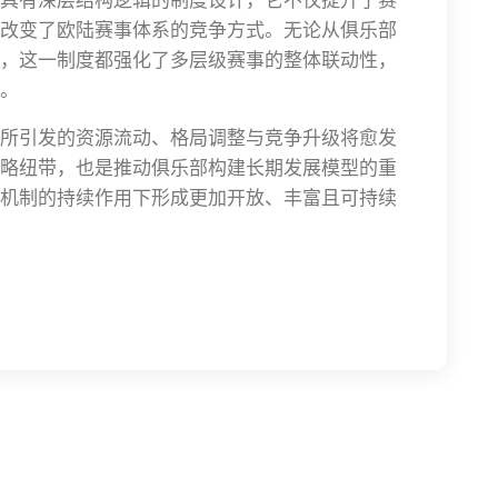
改变了欧陆赛事体系的竞争方式。无论从俱乐部
，这一制度都强化了多层级赛事的整体联动性，
。
所引发的资源流动、格局调整与竞争升级将愈发
略纽带，也是推动俱乐部构建长期发展模型的重
机制的持续作用下形成更加开放、丰富且可持续