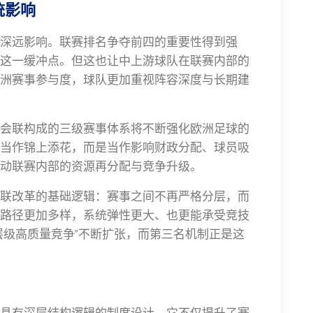
统影响
深远影响。联赛排名争夺前四的重要性得到强
这一缓冲点。但这也让中上游球队在联赛内部的
洲赛事参与度，球队更加重视阵容深度与长期建
会联构成的三级赛事体系将不断强化欧洲足球的
当作锦上添花，而是当作影响财政分配、球员吸
动联赛内部的资源再分配与竞争升级。
联改革的基础逻辑：赛事之间不再严格分层，而
路径更加多样，系统弹性更大、也更能承受竞技
层级高质量竞争”不断扩张，而第三名机制正是这
具有深层结构逻辑的制度设计，它不仅提升了赛