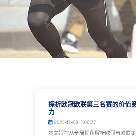
探析欧冠欧联第三名赛的价值
力
2025-12-08 11:00:37
本文旨在从全局视角解析欧冠与欧联第