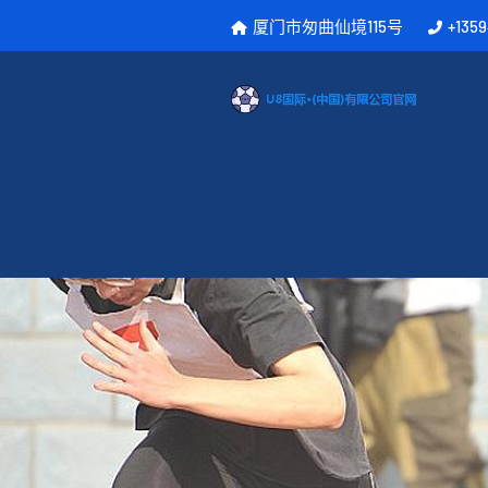
厦门市匆曲仙境115号
+135