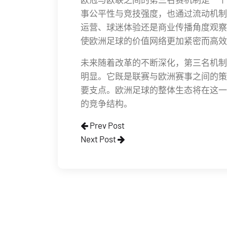
事公平性与竞技强度，也通过流动机制
运营、球迷体验还是商业传播角度观察
使欧洲足球的价值网络更加紧密而高效
未来随着改革的不断深化，第三名机制
明显。它既是联赛与欧洲赛事之间的策
要支点。欧洲足球的整体生态将在这一
的竞争结构。
Prev Post
Next Post