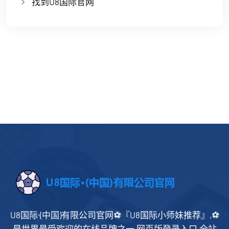
找到U8国际官网
U8国际·(中国)有限公司官网⚽️『U8国际小师妹推荐』,⚽️
是世界最受欢迎的在线品牌之一,网页版登录入口,全站