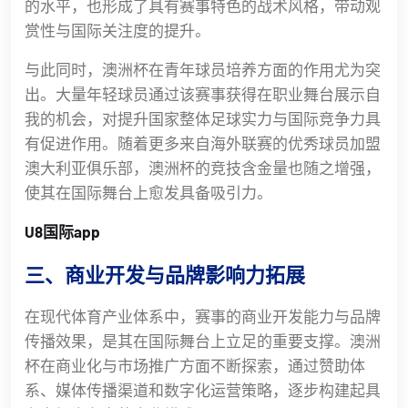
的水平，也形成了具有赛事特色的战术风格，带动观
赏性与国际关注度的提升。
与此同时，澳洲杯在青年球员培养方面的作用尤为突
出。大量年轻球员通过该赛事获得在职业舞台展示自
我的机会，对提升国家整体足球实力与国际竞争力具
有促进作用。随着更多来自海外联赛的优秀球员加盟
澳大利亚俱乐部，澳洲杯的竞技含金量也随之增强，
使其在国际舞台上愈发具备吸引力。
U8国际app
三、商业开发与品牌影响力拓展
在现代体育产业体系中，赛事的商业开发能力与品牌
传播效果，是其在国际舞台上立足的重要支撑。澳洲
杯在商业化与市场推广方面不断探索，通过赞助体
系、媒体传播渠道和数字化运营策略，逐步构建起具