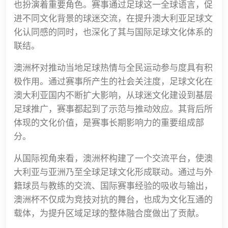
也扮演着重要角色。赛事通过足球这一全球语言，促
进不同文化背景的球迷交流，在提升澳大利亚足球文
化认同感的同时，也深化了其与国际足球文化体系的
联结。
澳洲杯对推动当地足球热情与全民运动参与度具有积
极作用。通过赛事所产生的社会关注度，足球文化在
澳大利亚国内不断扩大影响，从球迷文化建设到基层
足球推广，赛事都起到了示范与推动效应。其背后所
体现的文化价值，是赛事长期影响力的重要组成部
分。
从国际视角来看，澳洲杯构建了一个交流平台，使澳
大利亚与亚洲乃至全球足球文化形成联动。通过与外
籍球员与教练的交流、国际赛事经验的吸收与输出，
澳洲杯不仅成为竞技对抗的舞台，也成为文化互通的
载体，为提升区域足球的整体融合度做出了贡献。