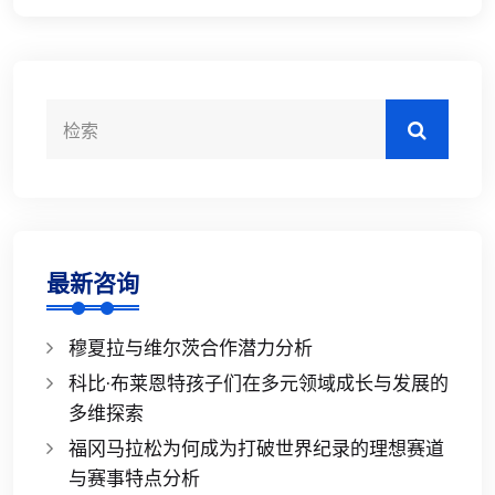
最新咨询
穆夏拉与维尔茨合作潜力分析
科比·布莱恩特孩子们在多元领域成长与发展的
多维探索
福冈马拉松为何成为打破世界纪录的理想赛道
与赛事特点分析