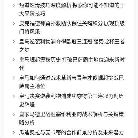
短道速滑技巧深度解析 探索你可能不知道的十
大高阶技巧
皮克福德神勇扑救助队保住关键积分 展现顶级
门将风采
皇马逆袭利物浦夺得欧冠三连冠 强势诠释王者
之梦
皇马崛起震撼历史 打破巴萨霸主地位迎来新时
代
皇马如何通过战术革新与青年才俊崛起挑战巴
萨霸主地位
皇马决赛逆袭利物浦成功夺得第三连冠再创历
史辉煌
皇家马德里战胜塞维利亚的战术解析与关键策
略分析
瓜迪奥拉与麦卡蒂的合作前景分析及未来潜力