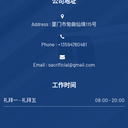
公司地址
Address : 厦门市匆曲仙境115号
Phone : +13594780481
Email : sacrificial@gmail.com
工作时间
礼拜一 - 礼拜五
08:00 - 20:00