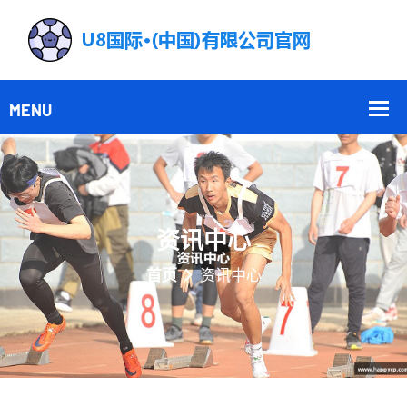
资讯中心
首页
资讯中心