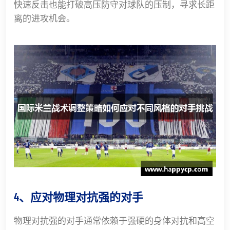
快速反击也能打破高压防守对球队的压制，寻求长距
离的进攻机会。
4、应对物理对抗强的对手
物理对抗强的对手通常依赖于强硬的身体对抗和高空