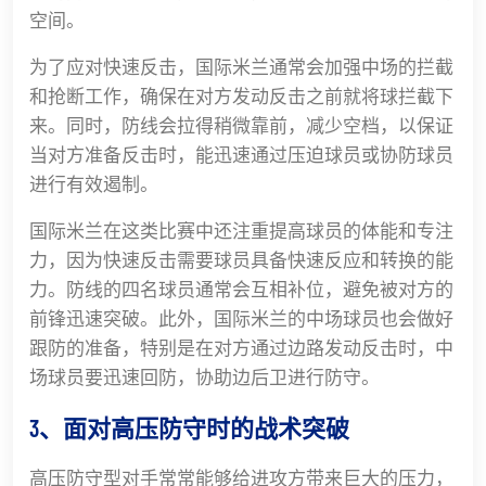
空间。
为了应对快速反击，国际米兰通常会加强中场的拦截
和抢断工作，确保在对方发动反击之前就将球拦截下
来。同时，防线会拉得稍微靠前，减少空档，以保证
当对方准备反击时，能迅速通过压迫球员或协防球员
进行有效遏制。
国际米兰在这类比赛中还注重提高球员的体能和专注
力，因为快速反击需要球员具备快速反应和转换的能
力。防线的四名球员通常会互相补位，避免被对方的
前锋迅速突破。此外，国际米兰的中场球员也会做好
跟防的准备，特别是在对方通过边路发动反击时，中
场球员要迅速回防，协助边后卫进行防守。
3、面对高压防守时的战术突破
高压防守型对手常常能够给进攻方带来巨大的压力，