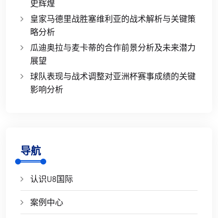
史辉煌
皇家马德里战胜塞维利亚的战术解析与关键策
略分析
瓜迪奥拉与麦卡蒂的合作前景分析及未来潜力
展望
球队表现与战术调整对亚洲杯赛事成绩的关键
影响分析
导航
认识U8国际
案例中心