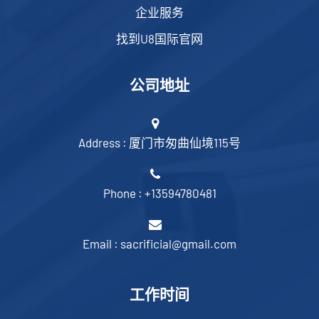
企业服务
找到U8国际官网
公司地址
Address : 厦门市匆曲仙境115号
Phone : +13594780481
Email : sacrificial@gmail.com
工作时间