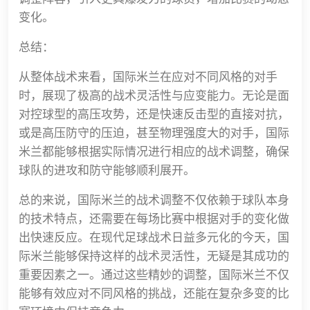
变化。
总结：
从整体战术来看，国际米兰在应对不同风格的对手
时，展现了极高的战术灵活性与应变能力。无论是面
对控球型的高压攻势，还是快速反击型的直接对抗，
或是高压防守的压迫，甚至物理强度大的对手，国际
米兰都能够根据实际情况进行相应的战术调整，确保
球队的进攻和防守能够顺利展开。
总的来说，国际米兰的战术调整不仅依赖于球队本身
的技术特点，还需要在每场比赛中根据对手的变化做
出快速反应。在现代足球战术日益多元化的今天，国
际米兰能够保持这样的战术灵活性，无疑是其成功的
重要因素之一。通过这些精妙的调整，国际米兰不仅
能够有效应对不同风格的挑战，还能在复杂多变的比