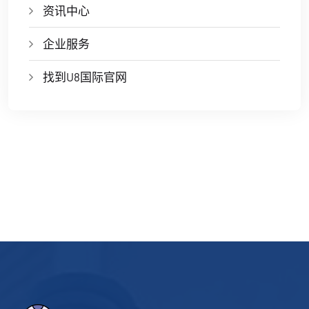
资讯中心
企业服务
找到U8国际官网