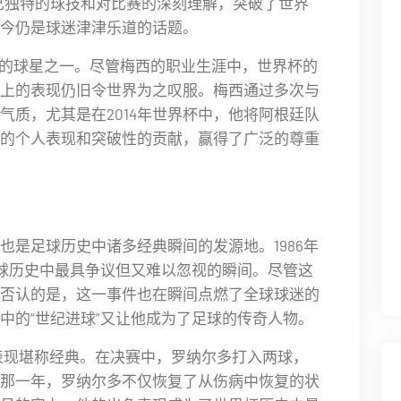
己独特的球技和对比赛的深刻理解，突破了世界
今仍是球迷津津乐道的话题。
性的球星之一。尽管梅西的职业生涯中，世界杯的
上的表现仍旧令世界为之叹服。梅西通过多次与
气质，尤其是在2014年世界杯中，他将阿根廷队
的个人表现和突破性的贡献，赢得了广泛的尊重
也是足球历史中诸多经典瞬间的发源地。1986年
足球历史中最具争议但又难以忽视的瞬间。尽管这
否认的是，这一事件也在瞬间点燃了全球球迷的
中的“世纪进球”又让他成为了足球的传奇人物。
的表现堪称经典。在决赛中，罗纳尔多打入两球，
那一年，罗纳尔多不仅恢复了从伤病中恢复的状