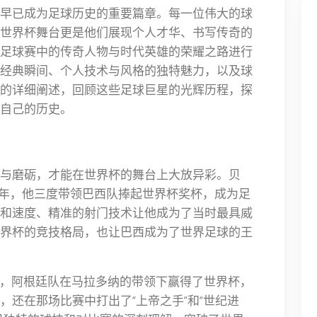
早已成为足球历史的重要篇章。每一位伟大的球
世界杯舞台更是他们展现个人才华、书写传奇的
足球赛中的传奇人物与时代英雄的荣耀之路进行
经典瞬间、个人技术与风格的独特魅力，以及球
的详细阐述，回顾这些足球巨星的光辉历程，探
自己的历史。
与磨砺，才能在世界杯的舞台上大放异彩。贝
1970年，他三度带领巴西队捧起世界杯奖杯，成为足
和速度、精准的射门技术让他成为了当时最具威
界杯的竞技格局，也让巴西成为了世界足球的王
6年，阿根廷队在马拉多纳的带领下赢得了世界杯，
，还在那场比赛中打出了“上帝之手”和“世纪进