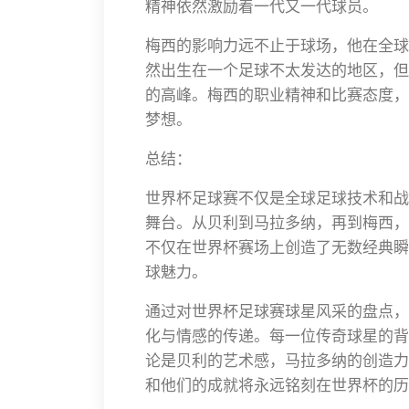
精神依然激励着一代又一代球员。
梅西的影响力远不止于球场，他在全球
然出生在一个足球不太发达的地区，但
的高峰。梅西的职业精神和比赛态度，
梦想。
总结：
世界杯足球赛不仅是全球足球技术和战
舞台。从贝利到马拉多纳，再到梅西，
不仅在世界杯赛场上创造了无数经典瞬
球魅力。
通过对世界杯足球赛球星风采的盘点，
化与情感的传递。每一位传奇球星的背
论是贝利的艺术感，马拉多纳的创造力
和他们的成就将永远铭刻在世界杯的历