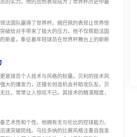
员的实力。他的出色表现成为了世界杯历史中最
佩带领法国队赢得了世界杯。姆巴佩的表现让世界惊
突破给对手带来了极大的压力。他不仅帮助法国
的新星，象征着年轻球员在世界杯舞台上的崭新
力
更是球员个人技术与风格的较量。贝利的技术风
强大的爆发力，还擅长创造机会并助攻队友。贝
无比，常常让人惊叹不已。其技术的精湛程度，
备艺术性和个性。他拥有无与伦比的控球能力、
迅速突破防线。马拉多纳的比赛风格注重自我发