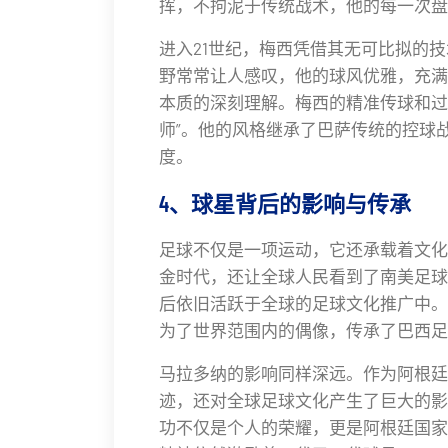
挥，不拘泥于传统战术，他的每一次盘
进入21世纪，梅西凭借其无可比拟的
野常常让人感叹，他的球风优雅，充满
本质的深刻理解。梅西的精准传球和过
师”。他的风格继承了巴萨传统的控球
度。
4、球星背后的影响与传承
足球不仅是一项运动，它还承载着文化
金时代，还让全球人民看到了南美足球
后依旧活跃于全球的足球文化推广中。
为了世界范围内的偶像，传承了巴西足
马拉多纳的影响同样深远。作为阿根廷
迹，还对全球足球文化产生了巨大的影
功不仅是个人的荣耀，更是阿根廷国家