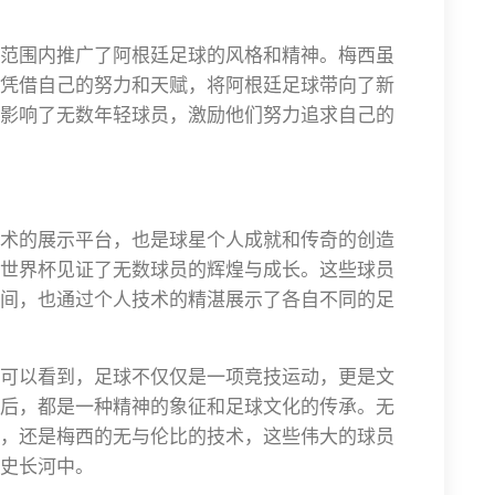
范围内推广了阿根廷足球的风格和精神。梅西虽
凭借自己的努力和天赋，将阿根廷足球带向了新
影响了无数年轻球员，激励他们努力追求自己的
术的展示平台，也是球星个人成就和传奇的创造
世界杯见证了无数球员的辉煌与成长。这些球员
间，也通过个人技术的精湛展示了各自不同的足
可以看到，足球不仅仅是一项竞技运动，更是文
后，都是一种精神的象征和足球文化的传承。无
，还是梅西的无与伦比的技术，这些伟大的球员
史长河中。