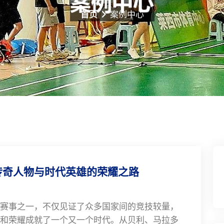
首页
案例中心
传奇人物与时代英雄的荣耀之路
赛事之一，不仅见证了众多国家间的竞技较量，
和荣耀成就了一个又一个时代。从贝利、马拉多