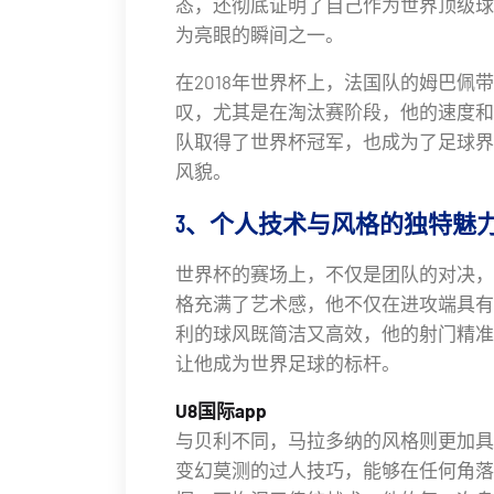
态，还彻底证明了自己作为世界顶级球
为亮眼的瞬间之一。
在2018年世界杯上，法国队的姆巴
叹，尤其是在淘汰赛阶段，他的速度和
队取得了世界杯冠军，也成为了足球界
风貌。
3、个人技术与风格的独特魅
世界杯的赛场上，不仅是团队的对决，
格充满了艺术感，他不仅在进攻端具有
利的球风既简洁又高效，他的射门精准
让他成为世界足球的标杆。
U8国际app
与贝利不同，马拉多纳的风格则更加具
变幻莫测的过人技巧，能够在任何角落