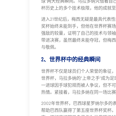
球”两大经典瞬间。马拉多纳凭借着自
杯历史上的多个技术极限，他的成就至
进入21世纪后，梅西无疑是最具代表
奖杯始终未能到手，但他在世界杯赛场
强敌的较量，证明了自己的技术与领袖
带进决赛，虽然最终未能夺冠，但梅西
与敬佩。
2、世界杯中的经典瞬间
世界杯不仅是球员们个人荣誉的象征，
世界杯，马拉多纳的“上帝之手”成为
一进球因手球犯规而被人争议，但不可
热情。紧接着，马拉多纳在同一场比赛
2002年世界杯，巴西球星罗纳尔多
帮助巴西队赢得了第五座世界杯奖杯。