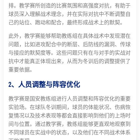
排。教学赛所创造的比赛氛围和高强度对抗，有助于
球员深入理解战术理念，并在实际对抗中不断调整自
己的站位、跑动和配合，最终形成战术上的默契。
此外，教学赛能够帮助教练组在具体战术中发现潜在
问题，比如进攻配合中的断层、后防线的漏洞、传球
与接应的默契度等。这些问题只有在与对手的实战对
抗中才能真正体现出来，从而为冬训后的调整提供了
重要依据。
2、人员调整与阵容优化
教学赛是国安教练组进行人员调整和阵容优化的重要
实验场。在球队冬训期间，球员的体能状况、伤病恢
复情况以及技术表现等都会直接影响到他们的上场时
间与位置。通过教学赛，教练组能够更直观地观察到
不同球员在实战中的状态，以及他们在不同战术体系