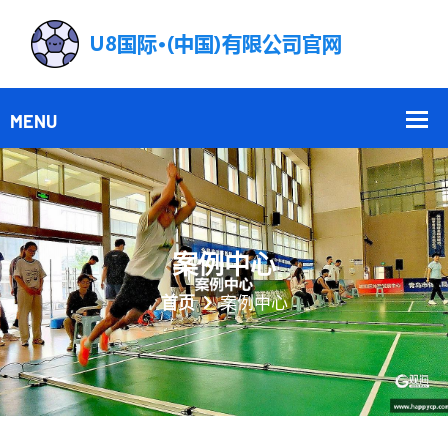
案例中心
首页
案例中心