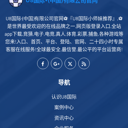
U8国际·(中国)有限公司官网⚽️『U8国际小师妹推荐』,⚽️
是世界最受欢迎的在线品牌之一,网页版登录入口,全站
app下载,竞猜,电子,电竞,真人,体育,彩票,捕鱼,各种游戏等
您来!入口、首页、平台、登陆、官网、二十四小时专属
客服在线服务!全球最安全,最信誉,最公平的平台运营商!
导航
认识U8国际
案例中心
资讯中心