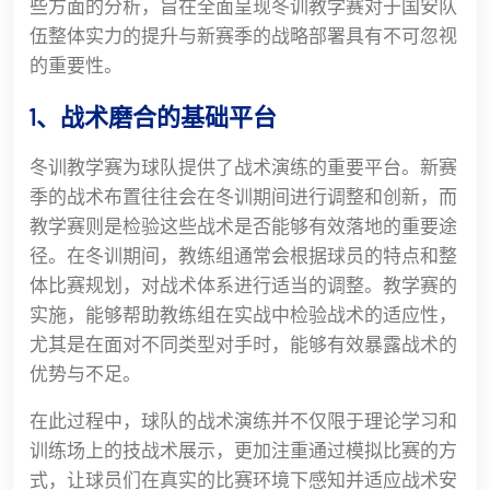
些方面的分析，旨在全面呈现冬训教学赛对于国安队
伍整体实力的提升与新赛季的战略部署具有不可忽视
的重要性。
1、战术磨合的基础平台
冬训教学赛为球队提供了战术演练的重要平台。新赛
季的战术布置往往会在冬训期间进行调整和创新，而
教学赛则是检验这些战术是否能够有效落地的重要途
径。在冬训期间，教练组通常会根据球员的特点和整
体比赛规划，对战术体系进行适当的调整。教学赛的
实施，能够帮助教练组在实战中检验战术的适应性，
尤其是在面对不同类型对手时，能够有效暴露战术的
优势与不足。
在此过程中，球队的战术演练并不仅限于理论学习和
训练场上的技战术展示，更加注重通过模拟比赛的方
式，让球员们在真实的比赛环境下感知并适应战术安