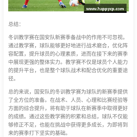
总结：
冬训教学赛在国安队新赛季备战中的作用不可忽视。
通过教学赛，球队能够更好地进行战术磨合，优化阵
容配置，提升球员的心理素质，进而在接下来的赛季
中展现更强的整体实力。教学赛不仅是球员个人能力
的提升平台，也是整个球队战术和配合优化的重要途
径。
总的来说，国安队的冬训教学赛为球队的新赛季提供
了全方位的准备。在战术、人员、心理和比赛经验等
方面的综合提升，将有助于球队在新赛季中取得更好
的成绩。通过这些教学赛的积累和总结，球队不仅能
够修正不足，也能在挑战中获得更多成长，为即将到
来的赛季打下坚实的基础。