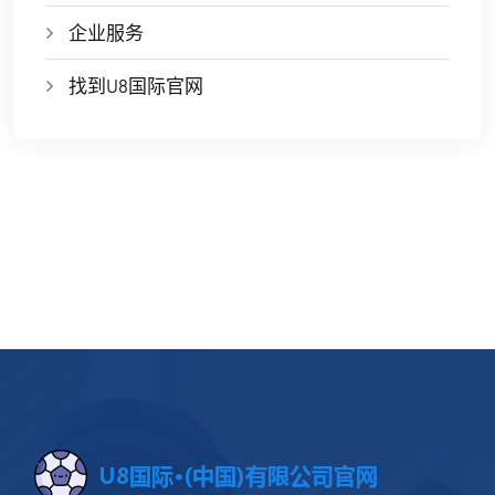
企业服务
找到U8国际官网