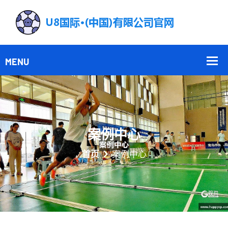
案例中心
首页
案例中心