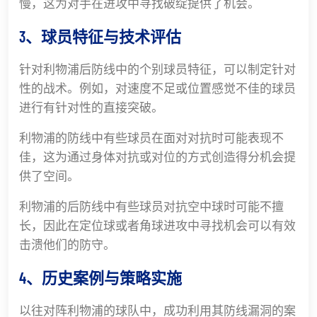
慢，这为对手在进攻中寻找破绽提供了机会。
3、球员特征与技术评估
针对利物浦后防线中的个别球员特征，可以制定针对
性的战术。例如，对速度不足或位置感觉不佳的球员
进行有针对性的直接突破。
利物浦的防线中有些球员在面对对抗时可能表现不
佳，这为通过身体对抗或对位的方式创造得分机会提
供了空间。
利物浦的后防线中有些球员对抗空中球时可能不擅
长，因此在定位球或者角球进攻中寻找机会可以有效
击溃他们的防守。
4、历史案例与策略实施
以往对阵利物浦的球队中，成功利用其防线漏洞的案